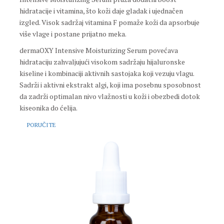
hidratacije i vitamina, što koži daje gladak i ujednačen
izgled. Visok sadržaj vitamina F pomaže koži da apsorbuje
više vlage i postane prijatno meka.
dermaOXY Intensive Moisturizing Serum povećava
hidrataciju zahvaljujući visokom sadržaju hijaluronske
kiseline i kombinaciji aktivnih sastojaka koji vezuju vlagu.
Sadrži i aktivni ekstrakt algi, koji ima posebnu sposobnost
da zadrži optimalan nivo vlažnosti u koži i obezbedi dotok
kiseonika do ćelija.
PORUČITE