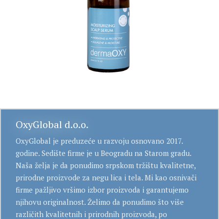
OxyGlobal d.o.o.
OxyGlobal je preduzeće u razvoju osnovano 2017.
godine. Sedište firme je u Beogradu na Starom gradu.
Naša želja je da ponudimo srpskom tržištu kvalitetne,
prirodne proizvode za negu lica i tela. Mi kao osnivači
firme pažljivo vršimo izbor proizvoda i garantujemo
njihovu originalnost. Želimo da ponudimo što više
različith kvalitetnih i prirodnih proizvoda, po