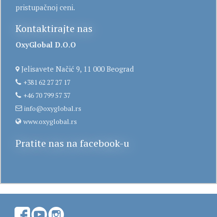
pristupačnoj ceni.
Kontaktirajte nas
OxyGlobal D.O.O
Jelisavete Načić 9, 11 000 Beograd
+381 62 27 27 17
+46 70 799 57 37
info@oxyglobal.rs
www.oxyglobal.rs
Pratite nas na facebook-u