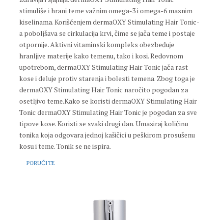
stimuliše i hrani teme važnim omega-3 i omega-6 masnim
kiselinama. Korišćenjem dermaOXY Stimulating Hair Tonic-
a poboljšava se cirkulacija krvi, čime se jača teme i postaje
otpornije. Aktivni vitaminski kompleks obezbeđuje
hranljive materije kako temenu, tako i kosi. Redovnom
upotrebom, dermaOXY Stimulating Hair Tonic jača rast
kose i deluje protiv starenja i bolesti temena. Zbog toga je
dermaOXY Stimulating Hair Tonic naročito pogodan za
osetljivo teme.Kako se koristi dermaOXY Stimulating Hair
Tonic dermaOXY Stimulating Hair Tonic je pogodan za sve
tipove kose. Koristi se svaki drugi dan. Umasiraj količinu
tonika koja odgovara jednoj kašičici u peškirom prosušenu
kosu i teme. Tonik se ne ispira.
PORUČITE