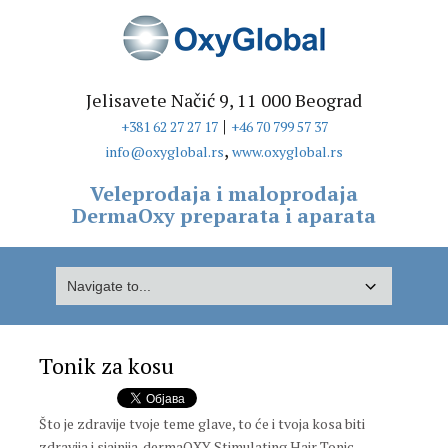
Jelisavete Načić 9, 11 000 Beograd
|
+381 62 27 27 17
+46 70 799 57 37
,
info@oxyglobal.rs
www.oxyglobal.rs
Veleprodaja i maloprodaja
DermaOxy preparata i aparata
Tonik za kosu
Što je zdravije tvoje teme glave, to će i tvoja kosa biti
zdravija i sjajnija. dermaOXY Stimulating Hair Tonic