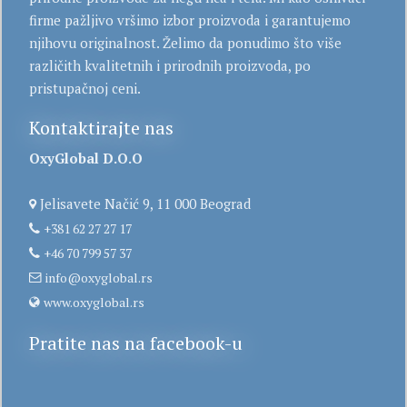
firme pažljivo vršimo izbor proizvoda i garantujemo
njihovu originalnost. Želimo da ponudimo što više
različith kvalitetnih i prirodnih proizvoda, po
pristupačnoj ceni.
Kontaktirajte nas
OxyGlobal D.O.O
Jelisavete Načić 9, 11 000 Beograd
+381 62 27 27 17
+46 70 799 57 37
info@oxyglobal.rs
www.oxyglobal.rs
Pratite nas na facebook-u