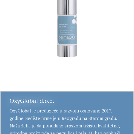
OxyGlobal d.o.o.
OxyGlobal je preduzeće u razvoju osnovano 2017.
godine. Sedište firme je u Beogradu na Starom gradu.
Naša želja je da ponudimo srpskom tržištu kvalitetne,
prirodne proizvode za negu lica i tela. Mi kao osnivači