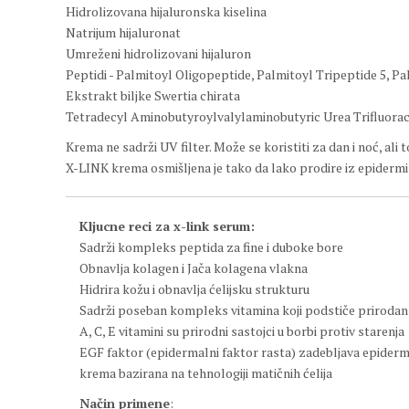
Hidrolizovana hijaluronska kiselina
Natrijum hijaluronat
Umreženi hidrolizovani hijaluron
Peptidi - Palmitoyl Oligopeptide, Palmitoyl Tripeptide 5, 
Ekstrakt biljke Swertia chirata
Tetradecyl Aminobutyroylvalylaminobutyric Urea Trifluora
Krema ne sadrži UV filter. Može se koristiti za dan i noć, al
X-LINK krema osmišljena je tako da lako prodire iz epidermi
Kljucne reci za x-link serum:
Sadrži kompleks peptida za fine i duboke bore
Obnavlja kolagen i Jača kolagena vlakna
Hidrira kožu i obnavlja ćelijsku strukturu
Sadrži poseban kompleks vitamina koji podstiče prirodan 
A, C, E vitamini su prirodni sastojci u borbi protiv starenja
EGF faktor (epidermalni faktor rasta) zadebljava epiderm
krema bazirana na tehnologiji matičnih ćelija
Način primene
: