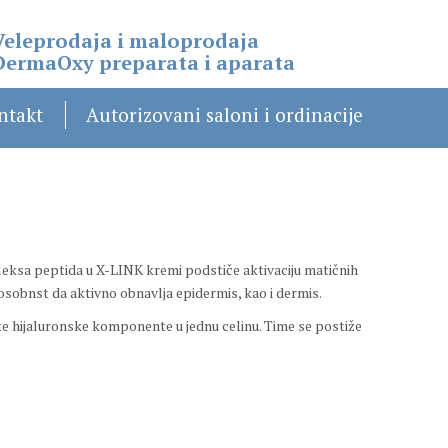
Veleprodaja i maloprodaja
DermaOxy preparata i aparata
ntakt
Autorizovani saloni i ordinacije
leksa peptida u X-LINK kremi podstiče aktivaciju matičnih
osobnst da aktivno obnavlja epidermis, kao i dermis.
e hijaluronske komponente u jednu celinu. Time se postiže