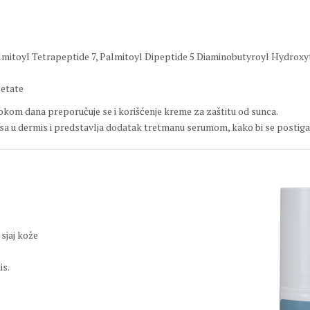
Palmitoyl Tetrapeptide 7, Palmitoyl Dipeptide 5 Diaminobutyroyl Hydrox
cetate
i tokom dana preporučuje se i korišćenje kreme za zaštitu od sunca.
sa u dermis i predstavlja dodatak tretmanu serumom, kako bi se postigao
sjaj kože
is.