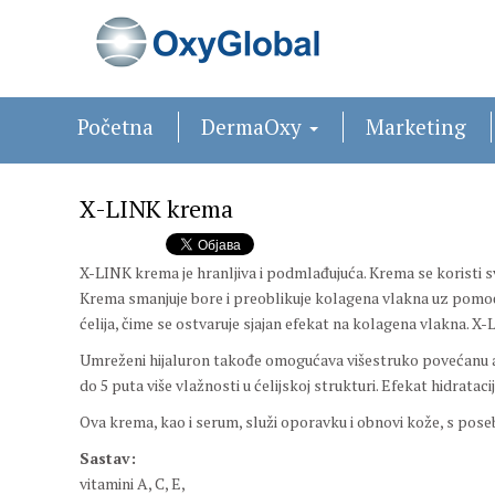
Početna
DermaOxy
Marketing
X-LINK krema
X-LINK krema je hranljiva i podmlađujuća. Krema se koristi s
Krema smanjuje bore i preoblikuje kolagena vlakna uz pomoć
ćelija, čime se ostvaruje sjajan efekat na kolagena vlakna. 
Umreženi hijaluron takođe omogućava višestruko povećanu ap
do 5 puta više vlažnosti u ćelijskoj strukturi. Efekat hidrat
Ova krema, kao i serum, služi oporavku i obnovi kože, s pos
Sastav:
vitamini A, C, E,