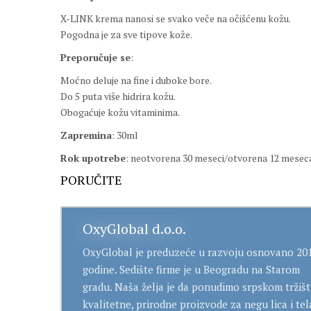
X-LINK krema nanosi se svako veče na očišćenu kožu.
Pogodna je za sve tipove kože.
Preporučuje se
:
Moćno deluje na fine i duboke bore.
Do 5 puta više hidrira kožu.
Obogaćuje kožu vitaminima.
Zapremina
: 30ml
Rok upotrebe
: neotvorena 30 meseci/otvorena 12 mesec
PORUČITE
OxyGlobal d.o.o.
OxyGlobal je preduzeće u razvoju osnovano 201
godine. Sedište firme je u Beogradu na Starom
gradu. Naša želja je da ponudimo srpskom tržiš
kvalitetne, prirodne proizvode za negu lica i tel