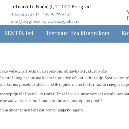
Jelisavete Načić 9, 11 000 Beograd
|
+381 62 27 27 17
+46 70 799 57 37
,
info@oxyglobal.rs
www.oxyglobal.rs
SEMITA led
Tretmani lica kiseonikom
Ko
vako veče i, uz tretman kiseonikom, obnavlja strukturu kože.
 umreženog hijalurona kojim se postiže efekat hidratacije. Sastav komp
X-Link krema posebno utiče na EGF (epidermalni faktor rasta) i njegovu sp
sorpciju vlažnosti u dermisu. Umreženi hijaluron vezuje i ostale poznat
acije se zahvaljujući umreženom hijaluronu postepeno postiže.
ebnim akcentom na efekat obnavljanja kolagena.