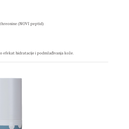
ythreonine (NOVI peptid)
 efekat hidratacije i podmlađivanja kože.