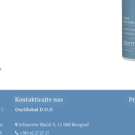
a
Kontaktirajte nas
Pr
7.
OxyGlobal D.O.O
tu
Jelisavete Načić 9, 11 000 Beograd
a.
+381 62 27 27 17